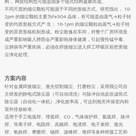
构， 网状结构也可能是由多个链式结构凝聚而成。
不同尺度的烟尘颗粒可能源于不同的形核方式。研究指出， 10-
2pm 的烟尘颗粒主要为Fe3O4 晶体，有可能是由蒸气→粒子转
变的均质形核方式产 生； 10-1pm 的烟尘颗粒由蒸气→粒子转
变的异质形核机制形成。粉尘散逸在车间，对整个厂房环境造
成严重影响吸入肺部会严重影响身体健康，引起慢性锰中毒、
尘肺病等严重疾病，必须在焊接烟尘进入焊工呼吸区前把害烟
尘净化处理。
方案内容
针对金属焊接烟尘、激光切割烟尘、打磨粉尘，采用我公司自
主研发的静电式除尘器（可自动清洗）与脉冲自动反吹滤筒式
除尘器（自动化一体机）.净化效率高，可达到相关环保室内和
室外排放标准.
适用于手工电弧焊、埋弧焊、CO，气体保护焊、氩弧焊、脉冲
焊、等离子焊、电阻焊、高频焊、电渣焊、电子束焊、激光
焊、氧炔焊、摩擦焊、锡焊、波峰焊、堆焊等各种焊接工艺和